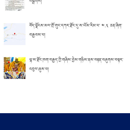
བསྒྲགས།
བོད་ལྗོངས་མལ་གྲོ་གུང་དཀར་རྫོང་དུ་ས་ཡོམ་རིམ་པ་ ༤.༥ ཅན་ཞིག་
བརྒྱབས་པ།
ལྷ་ས་རྫོང་ཁག་བརྒྱད་ཀྱི་གཞིས་བྱེས་གཉིས་ནས་བརྟན་བཞུགས་བསྟར་
འབུལ་ཞུས་པ།