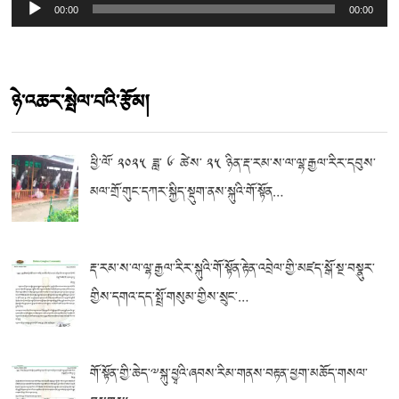
Audio
00:00
00:00
Player
ཉེ་འཆར་སྤེལ་བའི་རྩོམ།
ཕྱི་ལོ་ ༢༠༢༥ ཟླ་ ༦ ཚེས་ ༢༥ ཉིན་རྡ་རམ་ས་ལ་ལྷ་རྒྱལ་རིར་དབུས་
མལ་གྲོ་གུང་དཀར་སྐྱིད་སྡུག་ནས་སྐུའི་གོ་སྟོན…
རྡ་རམ་ས་ལ་ལྷ་རྒྱལ་རིར་སྐུའི་གོ་སྟོན་རྟེན་འབྲེལ་གྱི་མཛད་སྒོ་སྔ་བསྣུར་
གྱིས་དགའ་དད་སྤྲོ་གསུམ་གྱིས་སྲུང་…
གོ་སྟོན་གྱི་ཆེད་༸སྐུ་ཕྱྭའི་ཞབས་རིམ་གནས་བརྟན་ཕྱག་མཆོད་གསལ་