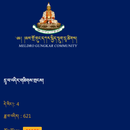
དྲྭ་བ་འདིར་གཟིགས་གྲངས།
དེ་རིང་།: 4
ཟླ་བ་འདིར། : 621