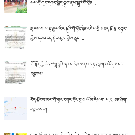
མལ་གྲོ་གུང་དཀར་སྐྱིད་སྡུག་ནས་སྐུའི་གོ་སྟོན…
རྡ་རམ་ས་ལ་ལྷ་རྒྱལ་རིར་སྐུའི་གོ་སྟོན་རྟེན་འབྲེལ་གྱི་མཛད་སྒོ་སྔ་བསྣུར་
གྱིས་དགའ་དད་སྤྲོ་གསུམ་གྱིས་སྲུང་…
གོ་སྟོན་གྱི་ཆེད་༸སྐུ་ཕྱྭའི་ཞབས་རིམ་གནས་བརྟན་ཕྱག་མཆོད་གསལ་
བསྒྲགས།
བོད་ལྗོངས་མལ་གྲོ་གུང་དཀར་རྫོང་དུ་ས་ཡོམ་རིམ་པ་ ༤.༥ ཅན་ཞིག་
བརྒྱབས་པ།