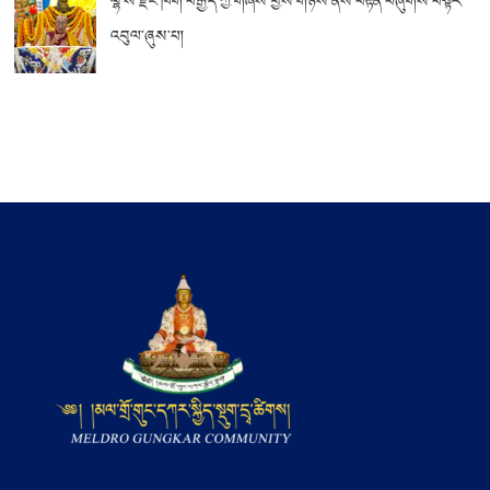
ལྷ་ས་རྫོང་ཁག་བརྒྱད་ཀྱི་གཞིས་བྱེས་གཉིས་ནས་བརྟན་བཞུགས་བསྟར་
འབུལ་ཞུས་པ།