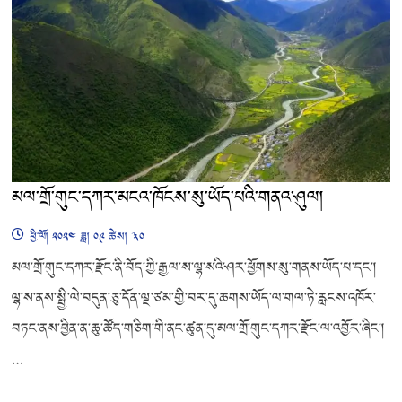
མལ་གྲོ་གུང་དཀར་མངའ་ཁོངས་སུ་ཡོད་པའི་གནའ་ཤུལ།
ཕྱི་ལོ། ༢༠༢༤ ཟླ། ༠༩ ཚེས། ༣༠
མལ་གྲོ་གུང་དཀར་རྫོང་ནི་བོད་ཀྱི་རྒྱལ་ས་ལྷ་སའི་ཤར་ཕྱོགས་སུ་གནས་ཡོད་པ་དང་།
ལྷ་ས་ནས་སྤྱི་ལེ་བདུན་ཅུ་དོན་ལྔ་ཙམ་གྱི་བར་དུ་ཆགས་ཡོད་ལ་གལ་ཏེ་རླངས་འཁོར་
བཏང་ནས་ཕྱིན་ན་ཆུ་ཚོད་གཅིག་གི་ནང་ཚུན་དུ་མལ་གྲོ་གུང་དཀར་རྫོང་ལ་འབྱོར་ཞིང་།
…