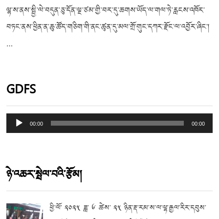
ལྷ་ས་ནས་སྤྱི་ལེ་བདུན་ཅུ་དོན་ལྔ་ཙམ་གྱི་བར་དུ་ཆགས་ཡོད་ལ་གལ་ཏེ་རླངས་འཁོར་
བཏང་ནས་ཕྱིན་ན་ཆུ་ཚོད་གཅིག་གི་ནང་ཚུན་དུ་མལ་གྲོ་གུང་དཀར་རྫོང་ལ་འབྱོར་ཞིང་།
…
GDFS
Audio
00:00
00:00
Player
ཉེ་འཆར་སྤེལ་བའི་རྩོམ།
ཕྱི་ལོ་ ༢༠༢༥ ཟླ་ ༦ ཚེས་ ༢༥ ཉིན་རྡ་རམ་ས་ལ་ལྷ་རྒྱལ་རིར་དབུས་