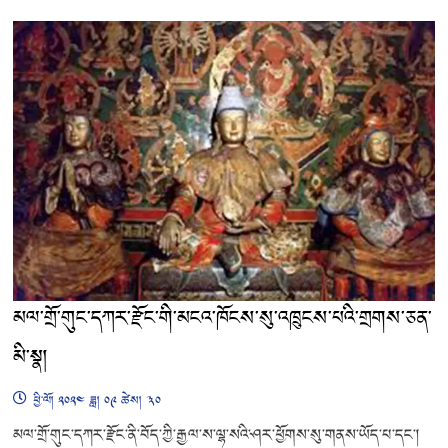
མལ་གྲོ་གུང་དཀར་རྫོང་གི་མངའ་ཁོངས་སུ་འཁྲུངས་པའི་གྲགས་ཅན་
མི་སྣ།
ཕྱི་ལོ། ༢༠༢༤ ཟླ། ༠༩ ཚེས། ༣༠
མལ་གྲོ་གུང་དཀར་རྫོང་ནི་བོད་ཀྱི་རྒྱལ་ས་ལྷ་སའི་ཤར་ཕྱོགས་སུ་གནས་ཡོད་པ་དང་།