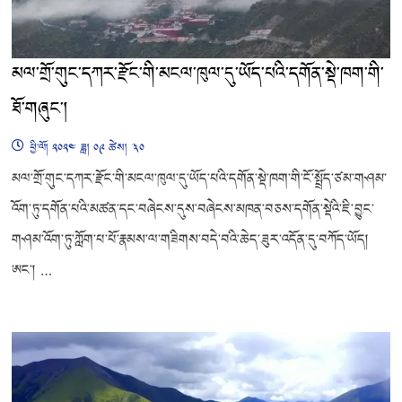
མལ་གྲོ་གུང་དཀར་རྫོང་གི་མངལ་ཁུལ་དུ་ཡོད་པའི་དགོན་སྡེ་ཁག་གི་
ཐོ་གཞུང་།
ཕྱི་ལོ། ༢༠༢༤ ཟླ། ༠༩ ཚེས། ༣༠
མལ་གྲོ་གུང་དཀར་རྫོང་གི་མངལ་ཁུལ་དུ་ཡོད་པའི་དགོན་སྡེ་ཁག་གི་ངོ་སྤྲོད་ཙམ་གཤམ་
འོག་ཏུ་དགོན་པའི་མཚན་དང་བཞེངས་དུས་བཞེངས་མཁན་བཅས་དགོན་སྡེའི་ཇི་བྱུང་
གཤམ་འོག་ཏུ་ཀློག་པ་པོ་རྣམས་ལ་གཟིགས་བདེ་བའི་ཆེད་ཟུར་འདོན་དུ་བཀོད་ཡོད།
ཨང་། …