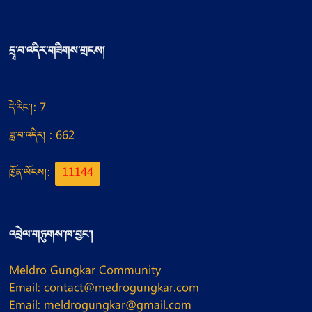
དྲྭ་བ་འདིར་གཟིགས་གྲངས།
དེ་རིང་།: 7
ཟླ་བ་འདིར། : 662
ཁྱོན་ཡོངས།:
11144
འབྲེལ་གཏུགས་ཁ་བྱང་།
Meldro Gungkar Community
Email: contact@medrogungkar.com
Email: meldrogungkar@gmail.com